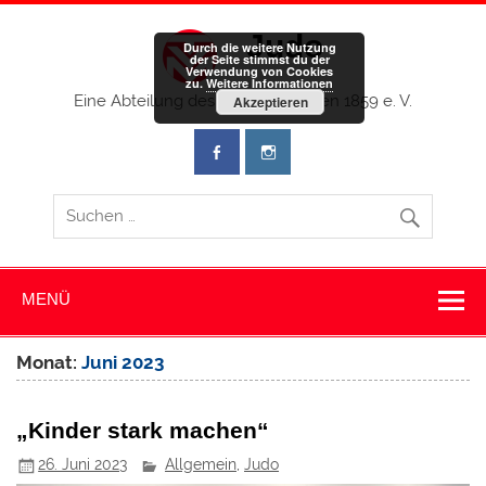
Zum
Inhalt
Judo
springen
Durch die weitere Nutzung
der Seite stimmst du der
Verwendung von Cookies
zu.
Weitere Informationen
Eine Abteilung des TV Memmingen 1859 e. V.
Akzeptieren
MENÜ
Monat:
Juni 2023
„Kinder stark machen“
26. Juni 2023
Allgemein
,
Judo