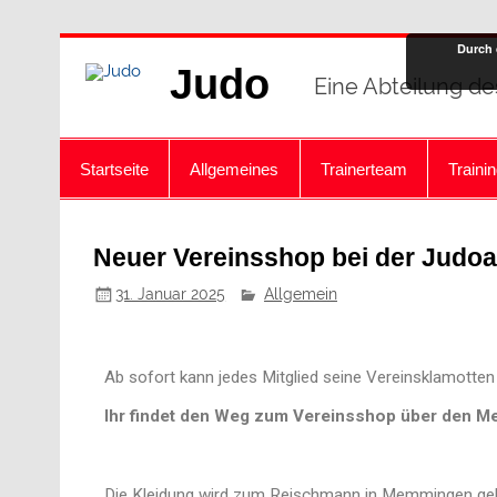
Durch 
Judo
Eine Abteilung d
Startseite
Allgemeines
Trainerteam
Traini
Neuer Vereinsshop bei der Judoa
31. Januar 2025
Allgemein
Ab sofort kann jedes Mitglied seine Vereinsklamotten
Ihr findet den Weg zum Vereinsshop über den M
Die Kleidung wird zum Reischmann in Memmingen geli