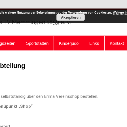
die weitere Nutzung der Seite stimmst du der Verwendung von Cookies zu.
Weitere I
Akzeptieren
es TV Memmingen 1859 e. V.
ngszeiten
Sportstätten
Kinderjudo
Links
Kontakt
bteilung
 selbstständig über den Erima Vereinsshop bestellen.
enüpunkt „Shop“
efert.