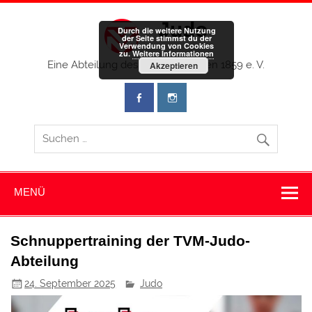
Zum
Inhalt
Judo
springen
Durch die weitere Nutzung
der Seite stimmst du der
Verwendung von Cookies
zu.
Weitere Informationen
Eine Abteilung des TV Memmingen 1859 e. V.
Akzeptieren
MENÜ
Schnuppertraining der TVM-Judo-
Abteilung
24. September 2025
Judo